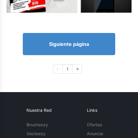
Siguiente página
1
Nuestra Red
Links
Brusheezy
Ofertas
Vecteezy
Anuncie