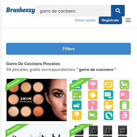
lose
Iniciar sesión
Regístrate
Filters
Gorro De Cocinero Pinceles
59 pinceles gratis correspondientes
gorro de cocinero