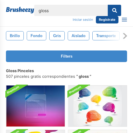
lose
Iniciar sesión
Regístrate
Brillo
Fondo
Gris
Aislado
Transporte
Co
Filters
Gloss Pinceles
507 pinceles gratis correspondientes
gloss