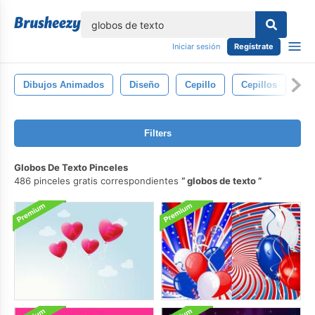
lose
Iniciar sesión
Regístrate
Dibujos Animados
Diseño
Cepillo
Cepillos
Ab
Filters
Globos De Texto Pinceles
486 pinceles gratis correspondientes
globos de texto