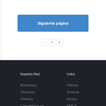
Siguiente página
1
Nuestra Red
Links
Brusheezy
Ofertas
Vecteezy
Anuncie
Videezy
Apoyo
Conviértase en
DMCA