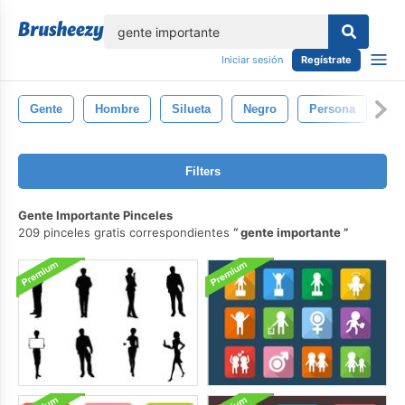
lose
Iniciar sesión
Regístrate
Gente
Hombre
Silueta
Negro
Persona
Pr
Filters
Gente Importante Pinceles
209 pinceles gratis correspondientes
gente importante