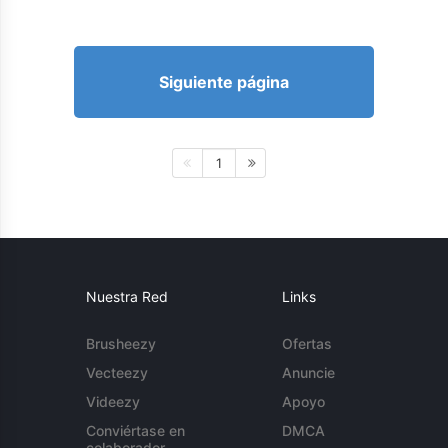
Siguiente página
1
Nuestra Red
Links
Brusheezy
Ofertas
Vecteezy
Anuncie
Videezy
Apoyo
Conviértase en
DMCA
colaborador