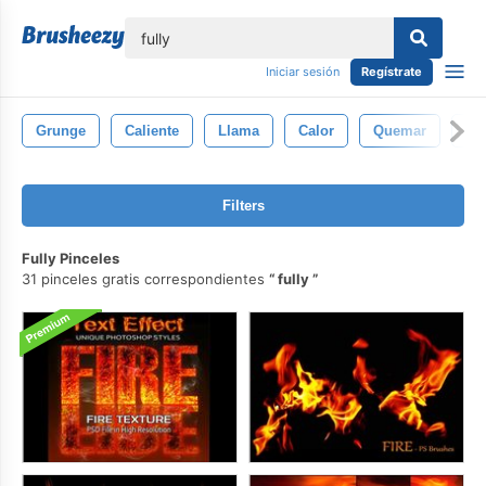
lose
Iniciar sesión
Regístrate
Grunge
Caliente
Llama
Calor
Quemar
Fu
Filters
Fully Pinceles
31 pinceles gratis correspondientes
fully