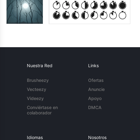
Nuestra Red
Links
Brusheezy
Ofertas
Vecteezy
Anuncie
Videezy
Apoyo
Conviértase en
DMCA
colaborador
Idiomas
Nosotros