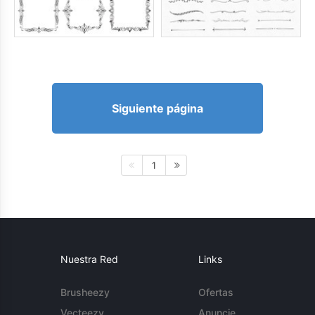
Siguiente página
1
Nuestra Red
Links
Brusheezy
Ofertas
Vecteezy
Anuncie