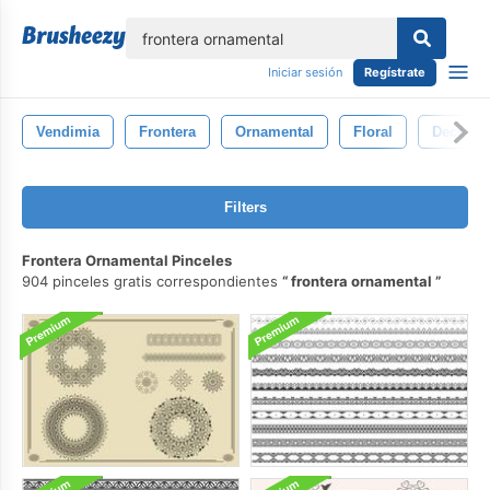
lose
Iniciar sesión
Regístrate
Vendimia
Frontera
Ornamental
Floral
Decorac
Filters
Frontera Ornamental Pinceles
904 pinceles gratis correspondientes
frontera ornamental