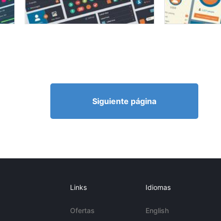
Siguiente página
Links
Idiomas
Ofertas
English