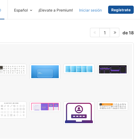
Regístrate
D
Español
¡Elevate a Premium!
Iniciar sesión
de 18
1