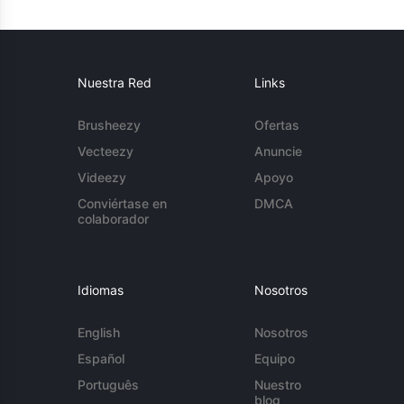
Nuestra Red
Links
Brusheezy
Ofertas
Vecteezy
Anuncie
Videezy
Apoyo
Conviértase en
DMCA
colaborador
Idiomas
Nosotros
English
Nosotros
Español
Equipo
Português
Nuestro
blog