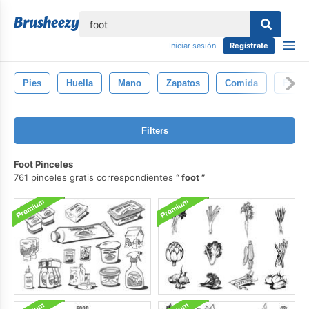
lose
Iniciar sesión
Regístrate
Pies
Huella
Mano
Zapatos
Comida
Fútbo
Filters
Foot Pinceles
761 pinceles gratis correspondientes
foot