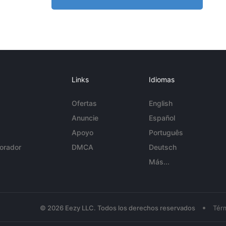
Links
Idiomas
Ofertas
English
Anuncie
Español
Apoyo
Português
orador
DMCA
Deutsch
Más...
•
© 2026 Eezy LLC. Todos los derechos reservados
Tér