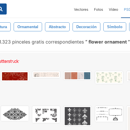
Vectores
Fotos
Vídeo
PS
tura
Ornamental
Abstracto
Decoración
Símbolo
.323 pinceles gratis correspondientes
flower ornament