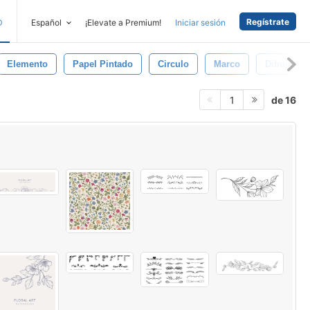
Regístrate
D
Español
¡Elevate a Premium!
Iniciar sesión
Elemento
Papel Pintado
Circulo
Marco
Dibujo
de 16
1