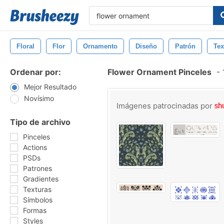
Floral
Flor
Ornamento
Diseño
Patrón
Tex
Ordenar por:
Flower Ornament Pinceles
-
1
Mejor Resultado
Novísimo
Imágenes patrocinadas por
Tipo de archivo
Pinceles
Actions
PSDs
Patrones
Gradientes
Texturas
Símbolos
Formas
Styles