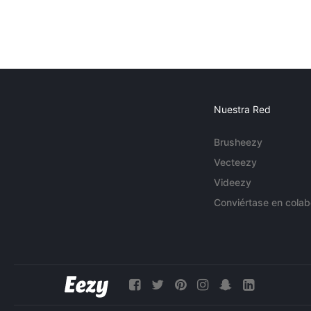
Nuestra Red
Brusheezy
Vecteezy
Videezy
Conviértase en colab