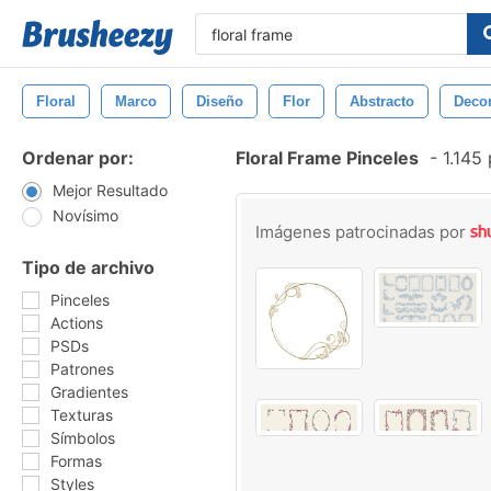
Floral
Marco
Diseño
Flor
Abstracto
Deco
Ordenar por:
Floral Frame Pinceles
-
1.145 
Mejor Resultado
Novísimo
Imágenes patrocinadas por
Tipo de archivo
Pinceles
Actions
PSDs
Patrones
Gradientes
Texturas
Símbolos
Formas
Styles