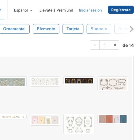
Regístrate
D
Español
¡Elevate a Premium!
Iniciar sesión
Ornamental
Elemento
Tarjeta
Símbolo
Redondo
de 14
1