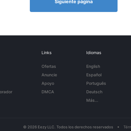
Siguiente página
Links
Idiomas
Ofertas
English
Anuncie
Español
Apoyo
Português
orador
DMCA
Deutsch
Más...
•
© 2026 Eezy LLC. Todos los derechos reservados
Tér