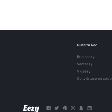
Nuestra Red
Brusheezy
Vecteezy
Videezy
Conviértase en colab