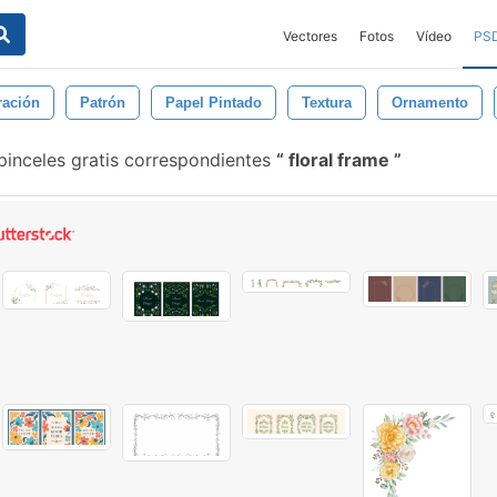
Vectores
Fotos
Vídeo
PS
ración
Patrón
Papel Pintado
Textura
Ornamento
pinceles gratis correspondientes
floral frame