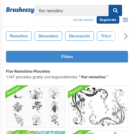
lose
Iniciar sesión
Regístrate
Remolino
Decorativo
Decoración
Tribal
Aisla
Filters
Flor Remolino Pinceles
1.147 pinceles gratis correspondientes
flor remolino