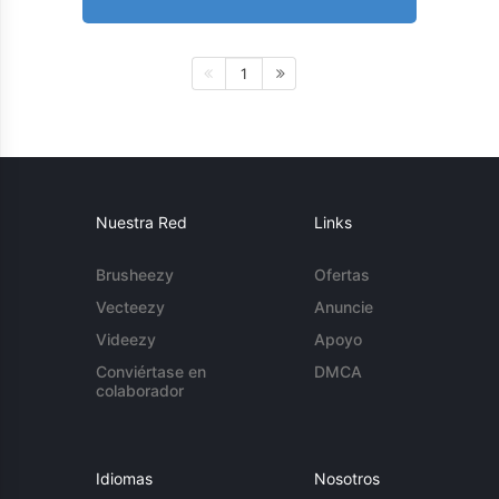
1
Nuestra Red
Links
Brusheezy
Ofertas
Vecteezy
Anuncie
Videezy
Apoyo
Conviértase en
DMCA
colaborador
Idiomas
Nosotros