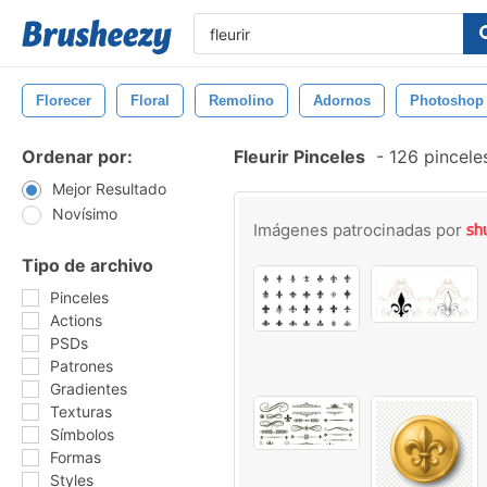
Florecer
Floral
Remolino
Adornos
Photoshop
Ordenar por:
Fleurir Pinceles
-
126 pincele
Mejor Resultado
Novísimo
Imágenes patrocinadas por
Tipo de archivo
Pinceles
Actions
PSDs
Patrones
Gradientes
Texturas
Símbolos
Formas
Styles