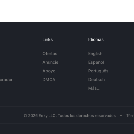
Links
Idiomas
Ofertas
English
Anuncie
Español
Apoyo
Português
orador
DMCA
Deutsch
Más...
•
© 2026 Eezy LLC. Todos los derechos reservados
Tér