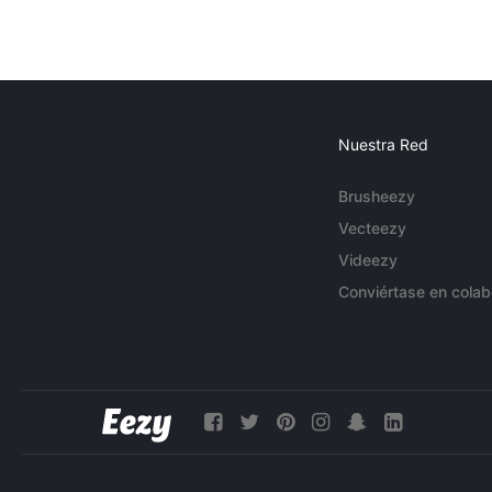
Nuestra Red
Brusheezy
Vecteezy
Videezy
Conviértase en colab