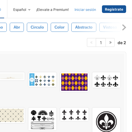
Regístrate
D
Español
¡Elevate a Premium!
Iniciar sesión
no
Abr
Circulo
Color
Abstracto
Vistoso
Di
de 2
1