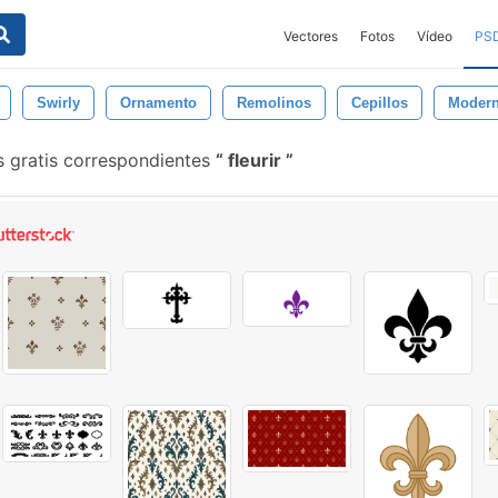
Vectores
Fotos
Vídeo
PS
Swirly
Ornamento
Remolinos
Cepillos
Moder
s gratis correspondientes
fleurir