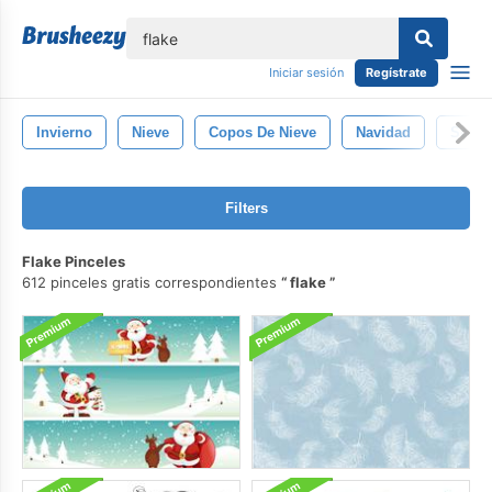
lose
Iniciar sesión
Regístrate
Invierno
Nieve
Copos De Nieve
Navidad
Sello
Filters
Flake Pinceles
612 pinceles gratis correspondientes
flake