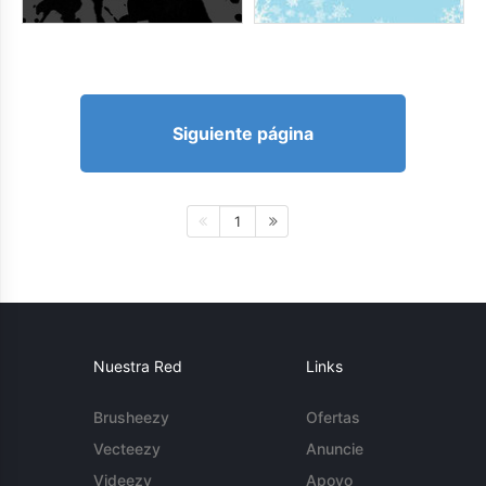
Siguiente página
1
Nuestra Red
Links
Brusheezy
Ofertas
Vecteezy
Anuncie
Videezy
Apoyo