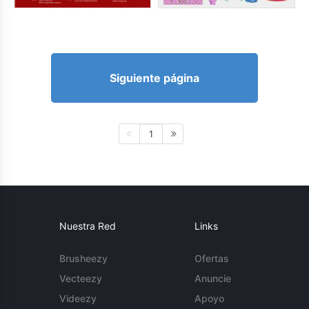
Siguiente página
1
Nuestra Red
Links
Brusheezy
Ofertas
Vecteezy
Anuncie
Videezy
Apoyo