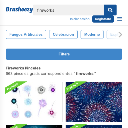
lose
Iniciar sesión
Regístrate
Fuegos Artificiales
Celebracion
Moderno
Explosió
Filters
Fireworks Pinceles
663 pinceles gratis correspondientes
fireworks