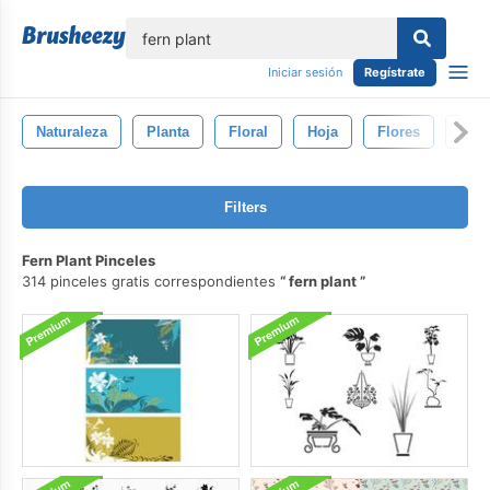
lose
Iniciar sesión
Regístrate
Naturaleza
Planta
Floral
Hoja
Flores
Ven
Filters
Fern Plant Pinceles
314 pinceles gratis correspondientes
fern plant