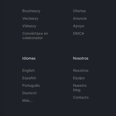
Brusheezy
Ofertas
Vecteezy
Anuncie
Videezy
Apoyo
Conviértase en
DMCA
colaborador
Idiomas
Nosotros
English
Nosotros
Español
Equipo
Português
Nuestro
blog
Deutsch
Contacto
Más...