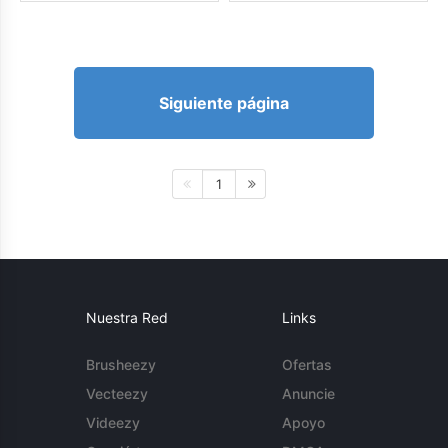
Siguiente página
1
Nuestra Red
Links
Brusheezy
Ofertas
Vecteezy
Anuncie
Videezy
Apoyo