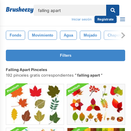
lose
Iniciar sesión
Regístrate
Fondo
Movimiento
Agua
Mojado
Chapoteo
Filters
Falling Apart Pinceles
192 pinceles gratis correspondientes
falling apart