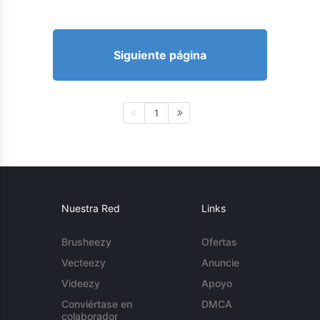
Siguiente página
1
Nuestra Red
Links
Brusheezy
Ofertas
Vecteezy
Anuncie
Videezy
Apoyo
Conviértase en
DMCA
colaborador