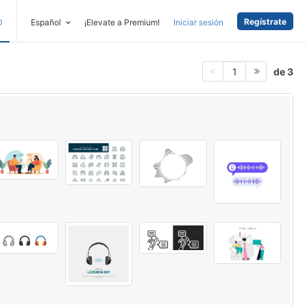
Regístrate
D
Español
¡Elevate a Premium!
Iniciar sesión
de 3
1