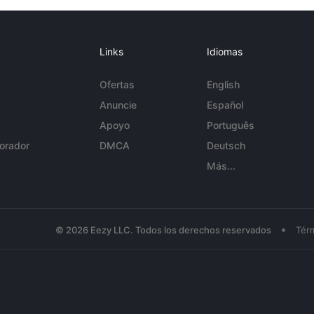
Links
Idiomas
Ofertas
English
Anuncie
Español
Apoyo
Português
orador
DMCA
Deutsch
Más...
•
© 2026 Eezy LLC. Todos los derechos reservados
Tér