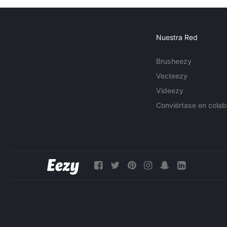
Nuestra Red
Brusheezy
Vecteezy
Videezy
Conviértase en colab