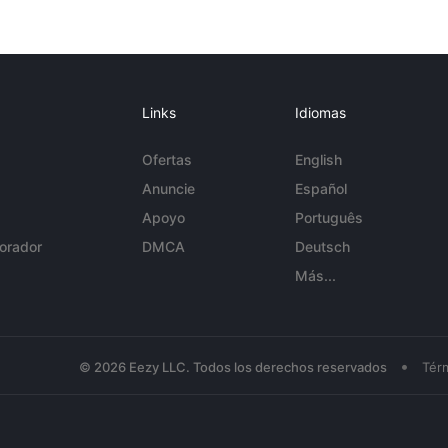
Links
Idiomas
Ofertas
English
Anuncie
Español
Apoyo
Português
orador
DMCA
Deutsch
Más...
•
© 2026 Eezy LLC. Todos los derechos reservados
Tér