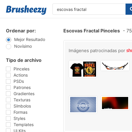
Ordenar por:
Escovas Fractal Pinceles
-
75
Mejor Resultado
Novísimo
Imágenes patrocinadas por
Tipo de archivo
Pinceles
Actions
PSDs
Patrones
Gradientes
Texturas
Símbolos
Formas
Styles
Templates
Ui Kits