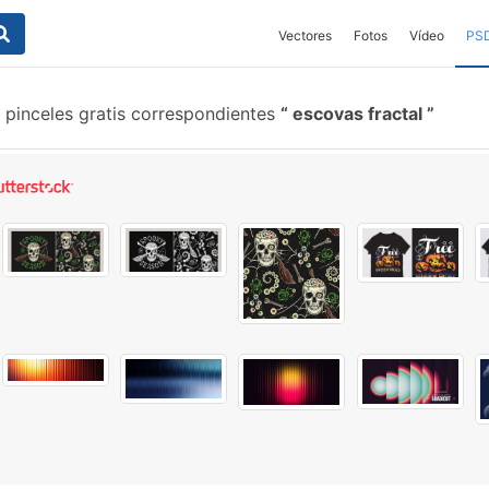
Vectores
Fotos
Vídeo
PS
 pinceles gratis correspondientes
escovas fractal