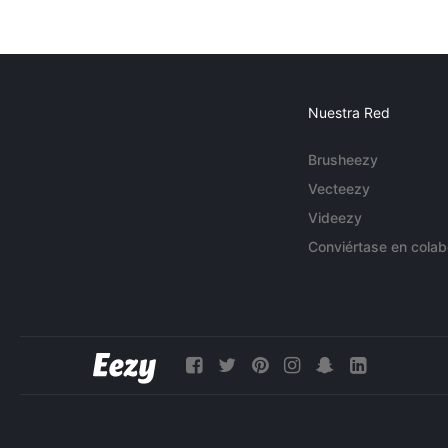
Nuestra Red
Brusheezy
Vecteezy
Videezy
Conviértase en colab