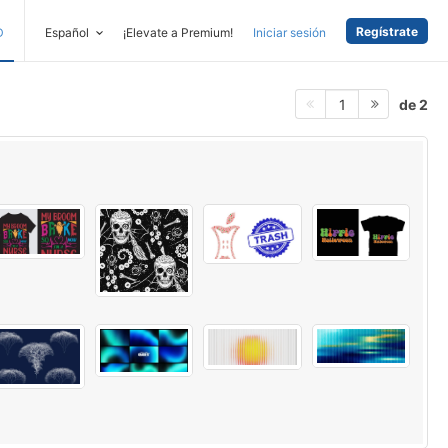
Regístrate
D
Español
¡Elevate a Premium!
Iniciar sesión
de 2
1