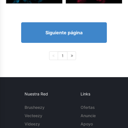
Siguiente página
1
Nuestra Red
Links
Brusheezy
Ofertas
Vecteezy
Anuncie
Videezy
Apoyo