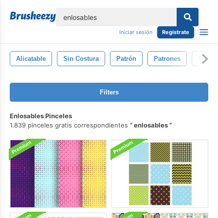
lose
Iniciar sesión
Regístrate
Alicatable
Sin Costura
Patrón
Patrones
Textur
Filters
Enlosables Pinceles
1.839 pinceles gratis correspondientes
enlosables