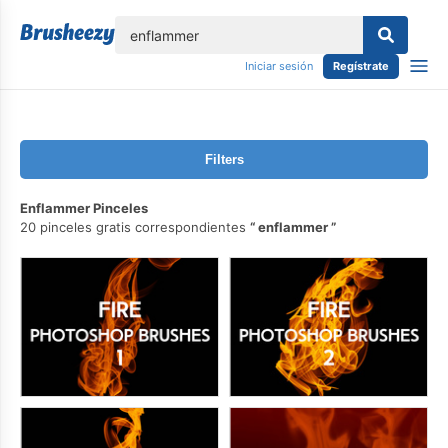
lose
Iniciar sesión
Regístrate
Filters
Enflammer Pinceles
20 pinceles gratis correspondientes
enflammer