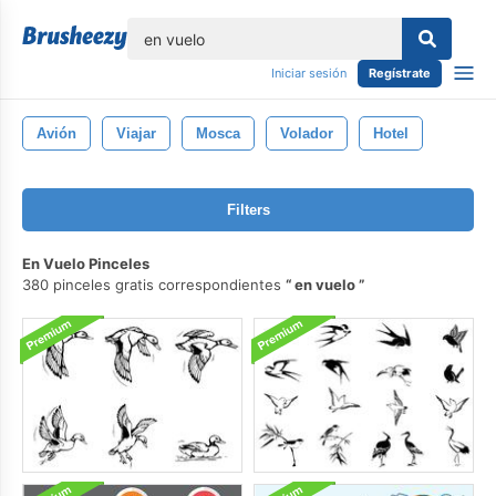
lose
Iniciar sesión
Regístrate
Avión
Viajar
Mosca
Volador
Hotel
Filters
En Vuelo Pinceles
380 pinceles gratis correspondientes
en vuelo