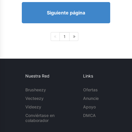
Siguiente página
1
Nuestra Red
Links
Brusheezy
Ofertas
Vecteezy
Anuncie
Videezy
Apoyo
Conviértase en
DMCA
colaborador