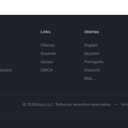
Links
Idiomas
Ofertas
English
Anuncie
Español
Apoyo
Português
orador
DMCA
Deutsch
Más...
•
© 2026 Eezy LLC. Todos los derechos reservados
Tér