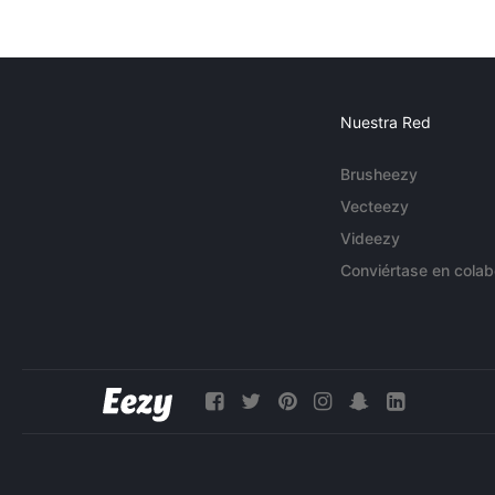
Nuestra Red
Brusheezy
Vecteezy
Videezy
Conviértase en colab