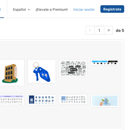
Regístrate
D
Español
¡Elevate a Premium!
Iniciar sesión
de 5
1