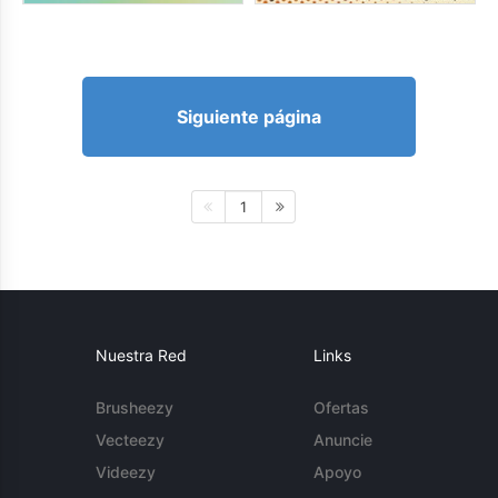
Siguiente página
1
Nuestra Red
Links
Brusheezy
Ofertas
Vecteezy
Anuncie
Videezy
Apoyo