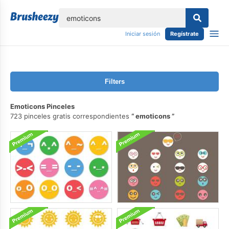
lose
Iniciar sesión
Regístrate
Filters
Emoticons Pinceles
723 pinceles gratis correspondientes
emoticons