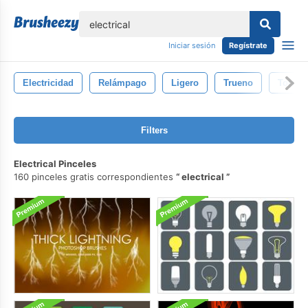
lose
Iniciar sesión
Regístrate
Electricidad
Relámpago
Ligero
Trueno
Tornill
Filters
Electrical Pinceles
160 pinceles gratis correspondientes
electrical