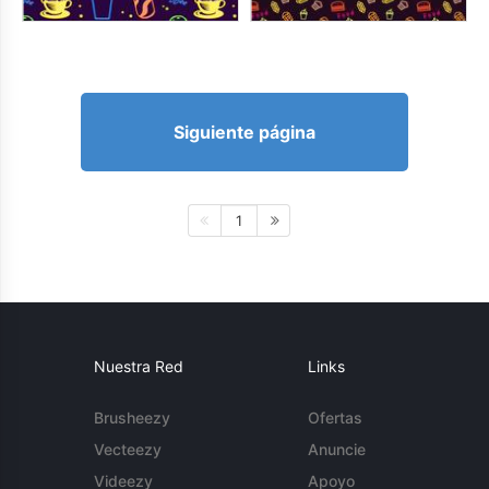
Siguiente página
1
Nuestra Red
Links
Brusheezy
Ofertas
Vecteezy
Anuncie
Videezy
Apoyo