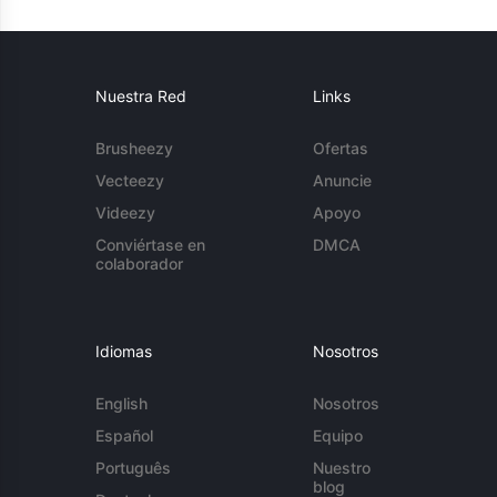
Nuestra Red
Links
Brusheezy
Ofertas
Vecteezy
Anuncie
Videezy
Apoyo
Conviértase en
DMCA
colaborador
Idiomas
Nosotros
English
Nosotros
Español
Equipo
Português
Nuestro
blog