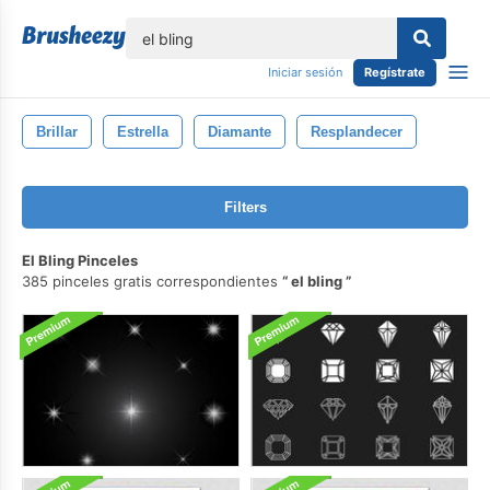
lose
Iniciar sesión
Regístrate
Brillar
Estrella
Diamante
Resplandecer
Filters
El Bling Pinceles
385 pinceles gratis correspondientes
el bling