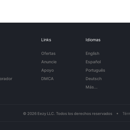
Links
Idiomas
Ofertas
English
Anuncie
Español
Apoyo
Português
orador
DMCA
Deutsch
Más...
•
© 2026 Eezy LLC. Todos los derechos reservados
Tér