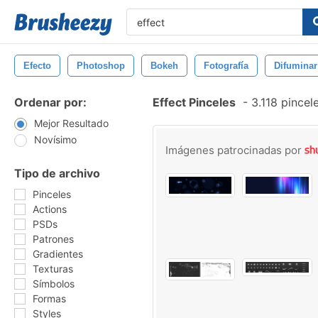
Efecto
Photoshop
Bokeh
Fotografía
Difuminar
Ordenar por:
Effect Pinceles
-
3.118 pincel
Mejor Resultado
Novísimo
Imágenes patrocinadas por
Tipo de archivo
Pinceles
Actions
PSDs
Patrones
Gradientes
Texturas
Símbolos
Formas
Styles