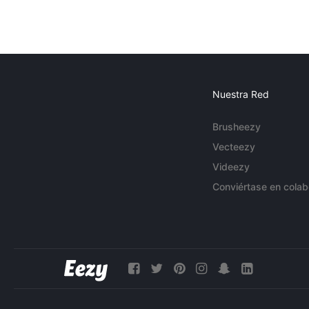
Nuestra Red
Brusheezy
Vecteezy
Videezy
Conviértase en colab