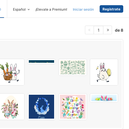
Regístrate
D
Español
¡Elevate a Premium!
Iniciar sesión
de 8
1