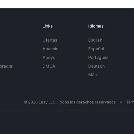
Links
Idiomas
Ofertas
English
Anuncie
Español
Apoyo
Português
orador
DMCA
Deutsch
Más...
•
© 2026 Eezy LLC. Todos los derechos reservados
Tér