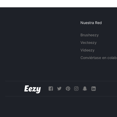
Nuestra Red
Brusheezy
Vecteezy
Videezy
Conviértase en colab