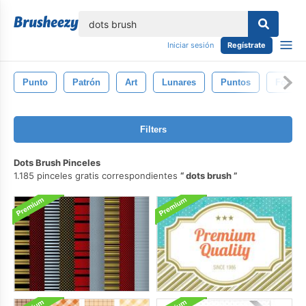
lose
Iniciar sesión
Regístrate
Punto
Patrón
Art
Lunares
Puntos
Fondo
Filters
Dots Brush Pinceles
1.185 pinceles gratis correspondientes
dots brush