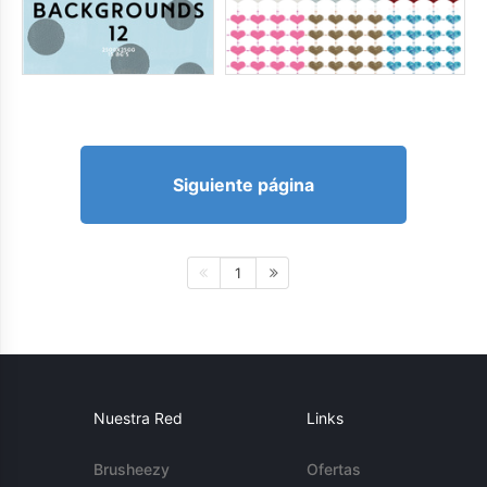
Siguiente página
1
Nuestra Red
Links
Brusheezy
Ofertas