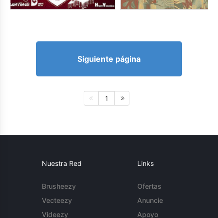
Siguiente página
1
Nuestra Red
Links
Brusheezy
Ofertas
Vecteezy
Anuncie
Videezy
Apoyo