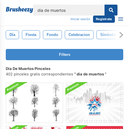
lose
Iniciar sesión
Regístrate
Día
Fiesta
Fondo
Celebracion
Símbolo
G
Filters
Dia De Muertos Pinceles
402 pinceles gratis correspondientes
dia de muertos