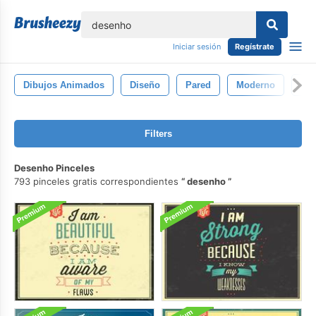
lose
Iniciar sesión
Regístrate
Dibujos Animados
Diseño
Pared
Moderno
Cep
Filters
Desenho Pinceles
793 pinceles gratis correspondientes
desenho