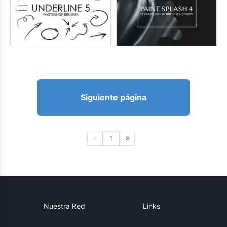
Siguiente página
1
Nuestra Red
Links