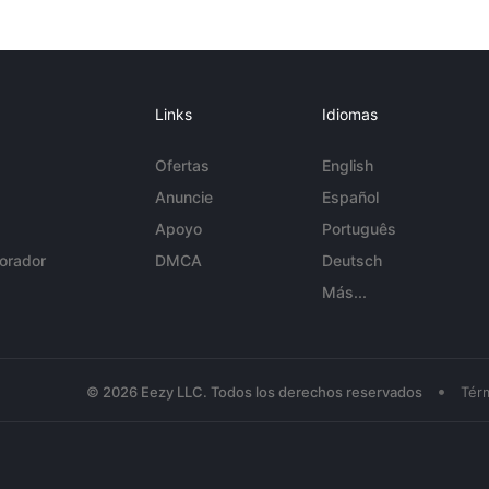
Links
Idiomas
Ofertas
English
Anuncie
Español
Apoyo
Português
orador
DMCA
Deutsch
Más...
•
© 2026 Eezy LLC. Todos los derechos reservados
Tér