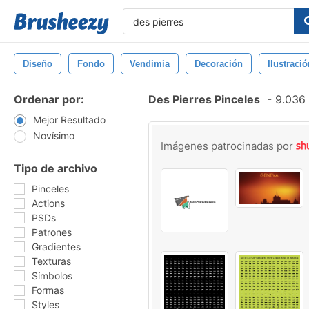
Diseño
Fondo
Vendimia
Decoración
Ilustració
Ordenar por:
Des Pierres Pinceles
-
9.036 
Mejor Resultado
Novísimo
Imágenes patrocinadas por
Tipo de archivo
Pinceles
Actions
PSDs
Patrones
Gradientes
Texturas
Símbolos
Formas
Styles