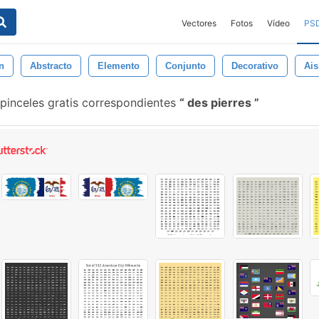
Vectores
Fotos
Vídeo
PS
n
Abstracto
Elemento
Conjunto
Decorativo
Ais
pinceles gratis correspondientes
des pierres