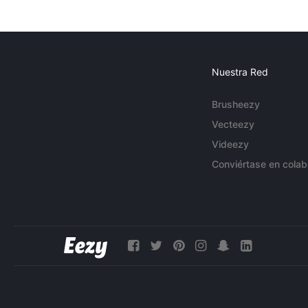
Nuestra Red
Brusheezy
Vecteezy
Videezy
Conviértase en colab