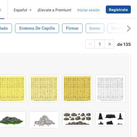
Regístrate
D
Español
¡Elevate a Premium!
Iniciar sesión
lado
Sistema De Cepillo
Firmar
Icono
Símbolo
de 135
1