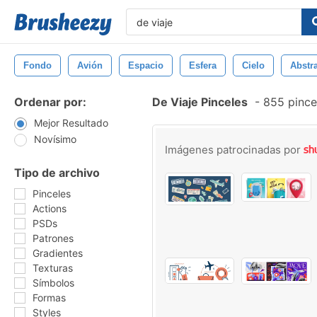
Fondo
Avión
Espacio
Esfera
Cielo
Abstr
Ordenar por:
De Viaje Pinceles
-
855 pince
Mejor Resultado
Novísimo
Imágenes patrocinadas por
Tipo de archivo
Pinceles
Actions
PSDs
Patrones
Gradientes
Texturas
Símbolos
Formas
Styles