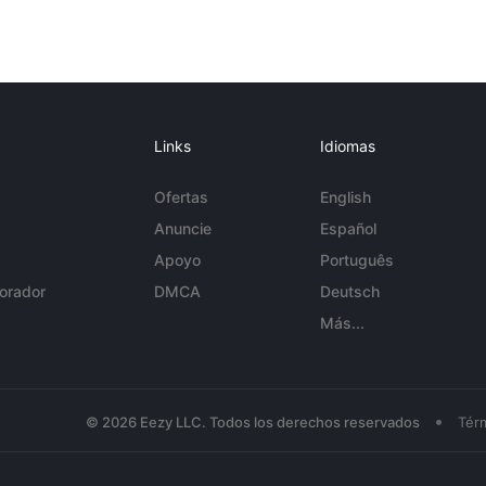
Links
Idiomas
Ofertas
English
Anuncie
Español
Apoyo
Português
orador
DMCA
Deutsch
Más...
•
© 2026 Eezy LLC. Todos los derechos reservados
Tér