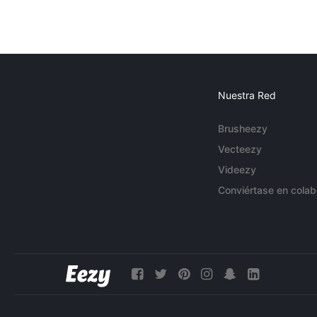
Nuestra Red
Brusheezy
Vecteezy
Videezy
Conviértase en colab