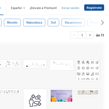
Regístrate
D
Español
¡Elevate a Premium!
Iniciar sesión
Mundo
Naturaleza
Sol
Vacaciones
Fiesta
de 11
1