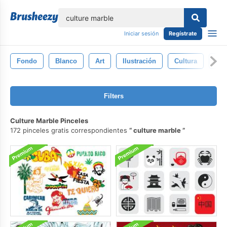
lose
Iniciar sesión
Regístrate
Fondo
Blanco
Art
Ilustración
Cultura
Dis
Filters
Culture Marble Pinceles
172 pinceles gratis correspondientes
culture marble