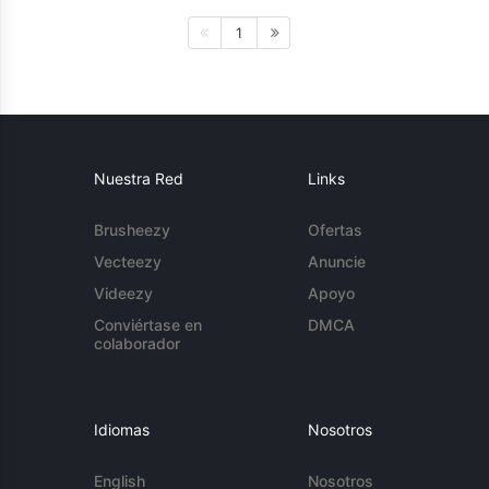
1
Nuestra Red
Links
Brusheezy
Ofertas
Vecteezy
Anuncie
Videezy
Apoyo
Conviértase en
DMCA
colaborador
Idiomas
Nosotros
English
Nosotros