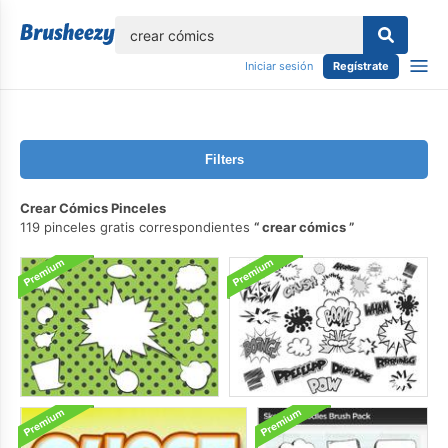
lose
Iniciar sesión
Regístrate
Filters
Crear Cómics Pinceles
119 pinceles gratis correspondientes
crear cómics