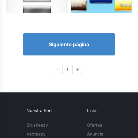
Siguiente página
1
Nuestra Red
Links
Brusheezy
Ofertas
Vecteezy
Anuncie