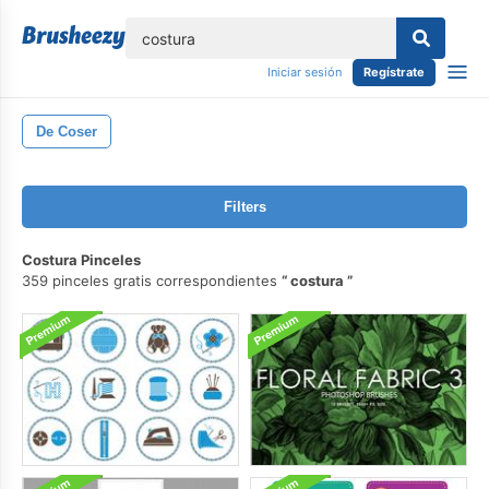
lose
Iniciar sesión
Regístrate
De Coser
Filters
Costura Pinceles
359 pinceles gratis correspondientes
costura