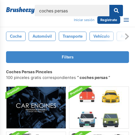
lose
Iniciar sesión
Regístrate
Coche
Automóvil
Transporte
Vehículo
Auto
Filters
Coches Persas Pinceles
100 pinceles gratis correspondientes
coches persas