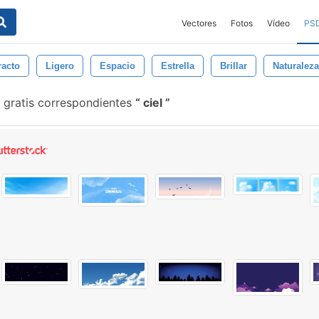
Vectores
Fotos
Vídeo
PS
racto
Ligero
Espacio
Estrella
Brillar
Naturaleza
 gratis correspondientes
ciel