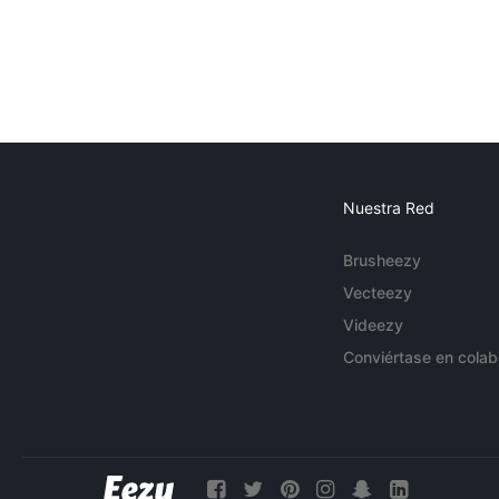
Nuestra Red
Brusheezy
Vecteezy
Videezy
Conviértase en colab