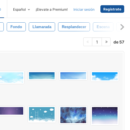
Regístrate
D
Español
¡Elevate a Premium!
Iniciar sesión
Fondo
Llamarada
Resplandecer
Escena
Brillo
de 57
1