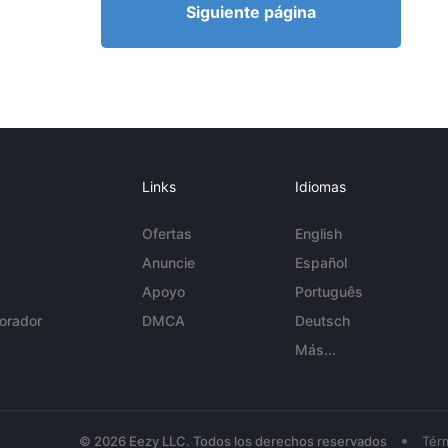
Siguiente página
Links
Idiomas
Ofertas
English
Anuncie
Español
Apoyo
Português
orador
DMCA
Deutsch
Más...
•
© 2026 Eezy LLC. Todos los derechos reservados
Tér