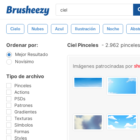
Cielo
Nubes
Azul
Ilustración
Noche
Abst
Ordenar por:
Ciel Pinceles
-
2.962 pinceles
Mejor Resultado
Novísimo
Imágenes patrocinadas por
Tipo de archivo
Pinceles
Actions
PSDs
Patrones
Gradientes
Texturas
Símbolos
Formas
Styles