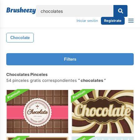
lose
Iniciar sesión
Regístrate
Chocolate
Filters
Chocolates Pinceles
54 pinceles gratis correspondientes
chocolates