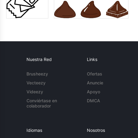
Nuestra Red
Links
Brusheezy
Ofertas
Vecteezy
Anuncie
Videezy
Apoyo
Conviértase en
DMCA
colaborador
Idiomas
Nosotros