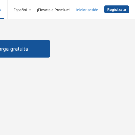
Regístrate
D
Español
¡Elevate a Premium!
Iniciar sesión
rga gratuita