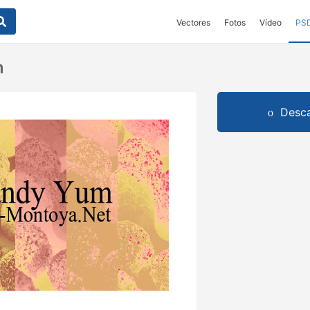
Vectores
Fotos
Vídeo
PS
m
Desca