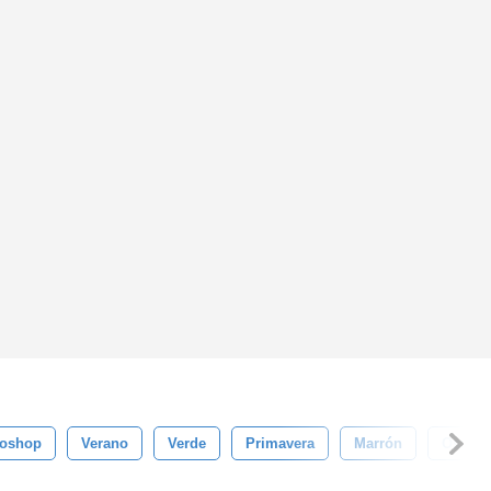
toshop
Verano
Verde
Primavera
Marrón
Oscuro