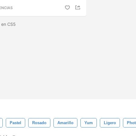
ENCIAS
s en CS5
Pastel
Rosado
Amarillo
Yum
Ligero
Pho