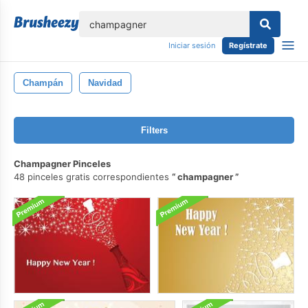
lose
Iniciar sesión
Regístrate
Champán
Navidad
Filters
Champagner Pinceles
48 pinceles gratis correspondientes
champagner