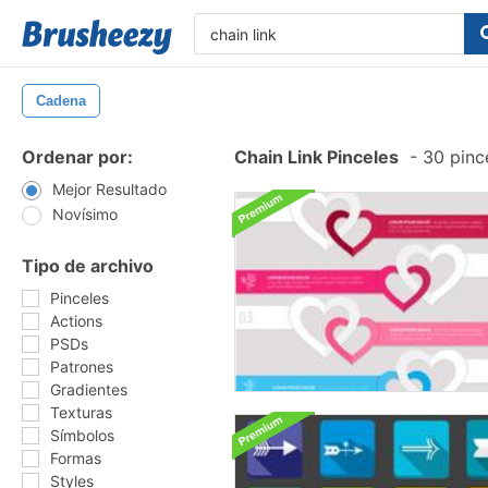
Cadena
Ordenar por:
Chain Link Pinceles
-
30 pince
Mejor Resultado
Novísimo
Tipo de archivo
Pinceles
Actions
PSDs
Patrones
Gradientes
Texturas
Símbolos
Formas
Styles