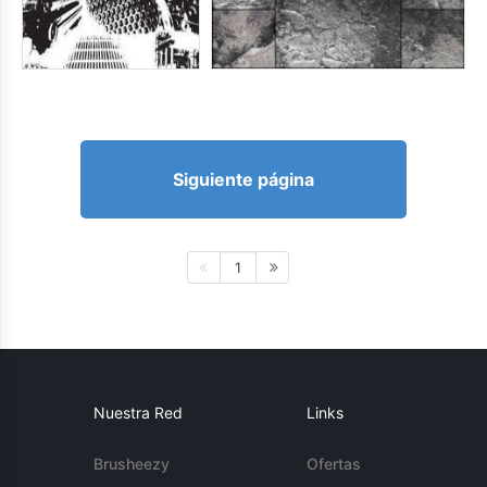
Siguiente página
1
Nuestra Red
Links
Brusheezy
Ofertas