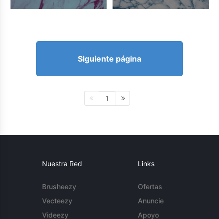
Siguiente página
1
Nuestra Red
Links
Brusheezy
Ofertas
Vecteezy
Anuncie
Videezy
Apoyo