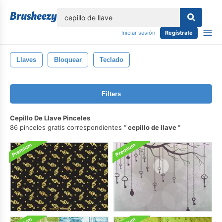
lose
Iniciar sesión
Regístrate
Llaves
Bloquear
Teclado
Filters
Cepillo De Llave Pinceles
86 pinceles gratis correspondientes
cepillo de llave