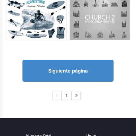
Siguiente página
1
Nuestra Red
Links