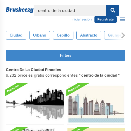
lose
Iniciar sesión
Regístrate
Ciudad
Urbano
Cepillo
Abstracto
Grunge
Filters
Centro De La Ciudad Pinceles
9.232 pinceles gratis correspondientes
centro de la ciudad