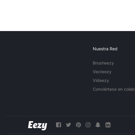
Nuestra Red
Brusheezy
Vecteezy
Videezy
Conviértase en colab