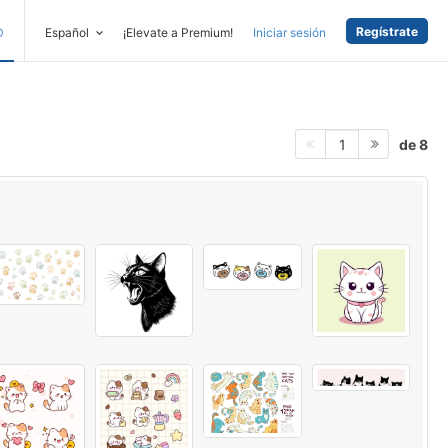
Regístrate
D
Español
¡Elevate a Premium!
Iniciar sesión
de 8
1