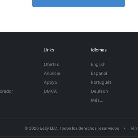
Links
Idiomas
Ofertas
English
Anuncie
Español
Apoyo
Português
orador
DMCA
Deutsch
Más...
•
© 2026 Eezy LLC. Todos los derechos reservados
Tér