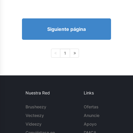
Siguiente página
1
Nuestra Red
Links
Brusheezy
Ofertas
Vecteezy
Anuncie
Videezy
Apoyo
Conviértase en
DMCA