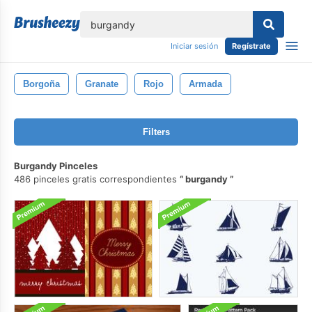
lose
Iniciar sesión
Regístrate
Borgoña
Granate
Rojo
Armada
Filters
Burgandy Pinceles
486 pinceles gratis correspondientes
burgandy