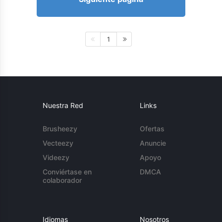
1
Nuestra Red
Links
Brusheezy
Ofertas
Vecteezy
Anuncie
Videezy
Apoyo
Conviértase en
DMCA
colaborador
Idiomas
Nosotros